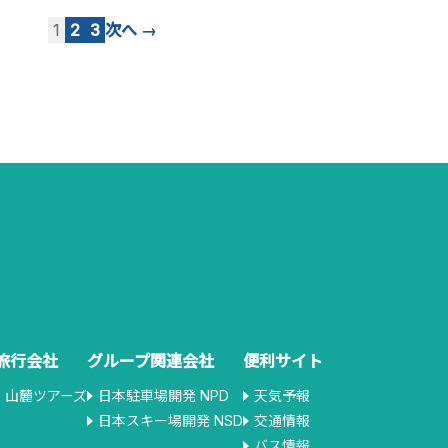
1
2
3
次へ →
旅行会社
グループ関連会社
便利サイト
山麓ツアーズ
日本駐車場開発 NPD
天気予報
日本スキー場開発 NSD
交通情報
バス情報