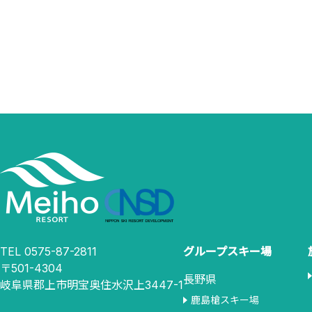
投
稿
の
ペ
ー
ジ
送
り
TEL 0575-87-2811
グループスキー場
〒501-4304
長野県
岐阜県郡上市明宝奥住水沢上3447-1
鹿島槍スキー場