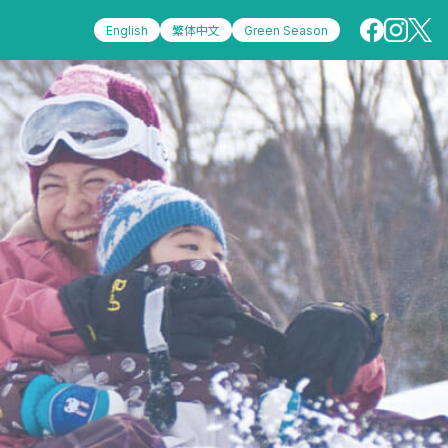
English
繁体中文
Green Season