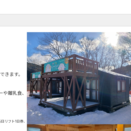
できます。
ューや離乳食、
日リフト1日券、