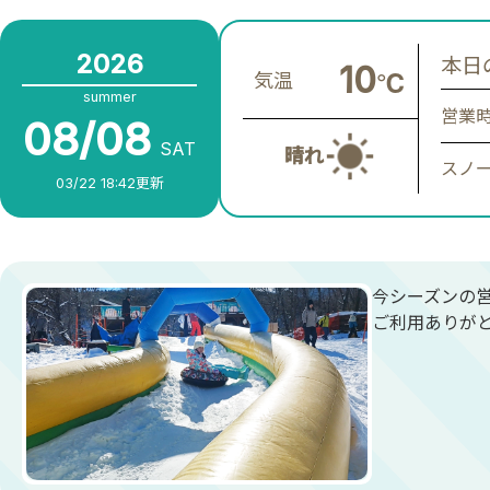
2026
本日
10
℃
気温
summer
営業
08/08
SAT
晴れ
スノ
03/22 18:42更新
今シーズンの
ご利用ありが