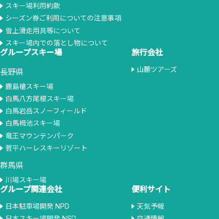
スキー場利用約款
シーズン券ご利用についての注意事項
雪上滑走用具等について
スキー場内での落とし物について
グループスキー場
旅行会社
山麓ツアーズ
長野県
鹿島槍スキー場
白馬八方尾根スキー場
白馬岩岳スノーフィールド
白馬栂池スキー場
竜王マウンテンパーク
菅平ハーレスキーリゾート
群馬県
川場スキー場
グループ関連会社
便利サイト
日本駐車場開発 NPD
天気予報
日本スキー場開発 NSD
交通情報