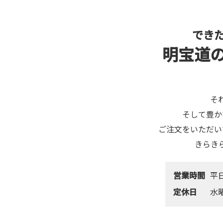
でき
明宝道
そ
そして豊か
ご注文をいただい
きらき
営業時間
平日
定休日
水