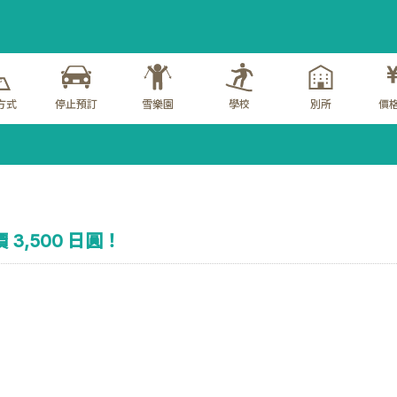
方式
停止預訂
雪樂園
學校
別所
價格
 3,500 日圓！