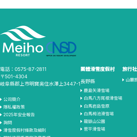
電話：0575-87-2811
團體滑雪度假村
旅行社
〒501-4304
山麓
長野縣
岐阜縣郡上市明寶奥住水澤上3447-1
鹿島矢滑雪場
白馬八方尾根滑雪場
公司簡介
白馬岩岳雪原
隱私權政策
白馬栂池滑雪場
2025年安全報告
龍嶽山公園
詢問
菅平滑雪場
滑雪度假村條款及細則