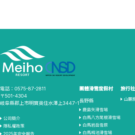
電話：0575-87-2811
團體滑雪度假村
旅行社
〒501-4304
山麓
長野縣
岐阜縣郡上市明寶奥住水澤上3447-1
鹿島矢滑雪場
白馬八方尾根滑雪場
公司簡介
白馬岩岳雪原
隱私權政策
白馬栂池滑雪場
2025年安全報告