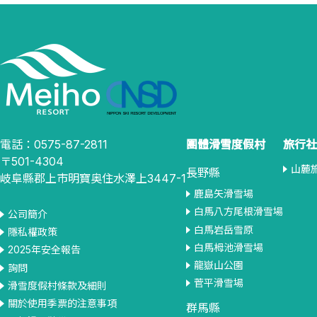
電話：0575-87-2811
團體滑雪度假村
旅行社
〒501-4304
山麓
長野縣
岐阜縣郡上市明寶奥住水澤上3447-1
鹿島矢滑雪場
白馬八方尾根滑雪場
公司簡介
白馬岩岳雪原
隱私權政策
白馬栂池滑雪場
2025年安全報告
龍嶽山公園
詢問
菅平滑雪場
滑雪度假村條款及細則
關於使用季票的注意事項
群馬縣